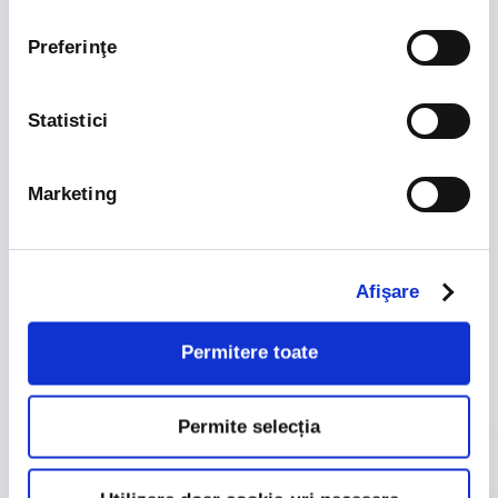
Contact
Termeni si conditii
Preferinţe
Politica de confidentialitate
Politica cookies
Statistici
Pentru clienti
Pasi creare website
Functionalitati
Marketing
Exemple
Plati cu cardul online
Preturi
Afişare
Permitere toate
Permite selecția