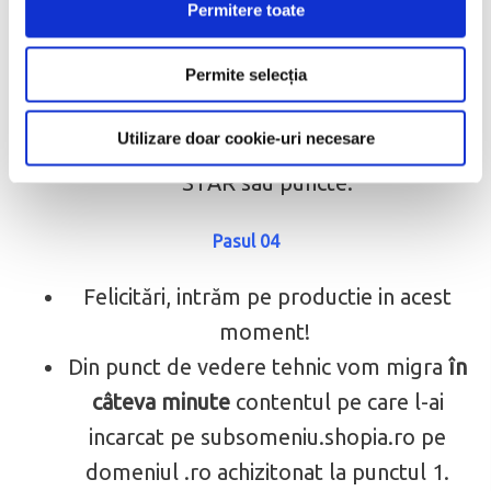
Daca produsele sunt disponibile in
Permitere toate
format .xls, csv putem să le incarcam
Permite selecția
bulk.
Implementam gratuit plata online prin
Utilizare doar cookie-uri necesare
Banca Transilvania, cu recurență, rate
STAR sau puncte.
Pasul 04
Felicitări, intrăm pe productie in acest
moment!
Din punct de vedere tehnic vom migra
în
câteva minute
contentul pe care l-ai
incarcat pe subsomeniu.shopia.ro pe
domeniul .ro achizitonat la punctul 1.