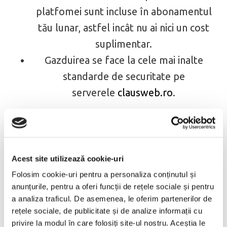
platfomei sunt incluse în abonamentul
tău lunar, astfel incât nu ai nici un cost
suplimentar.
Gazduirea se face la cele mai inalte
standarde de securitate pe
serverele
clausweb.ro
.
Pasul 02
Poti alege unul din cele 20 de
Acest site utilizează cookie-uri
templateuri gratuite disponibile pe
Folosim cookie-uri pentru a personaliza conținutul și
platforma
anunțurile, pentru a oferi funcții de rețele sociale și pentru
Daca doresti un template personalizat
a analiza traficul. De asemenea, le oferim partenerilor de
sau vrei sa ne arati un exemplu de cum ai
rețele sociale, de publicitate și de analize informații cu
privire la modul în care folosiți site-ul nostru. Aceștia le
dori sa arate site-ul tau, apeleaza la unul