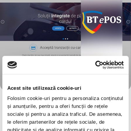
Acest site utilizează cookie-uri
Folosim cookie-uri pentru a personaliza conținutul
BTePOS.ro pentru Banca
și anunțurile, pentru a oferi funcții de rețele
Transilvania
sociale și pentru a analiza traficul. De asemenea,
le oferim partenerilor de rețele sociale, de
publicitate și de analize informații cu privire la