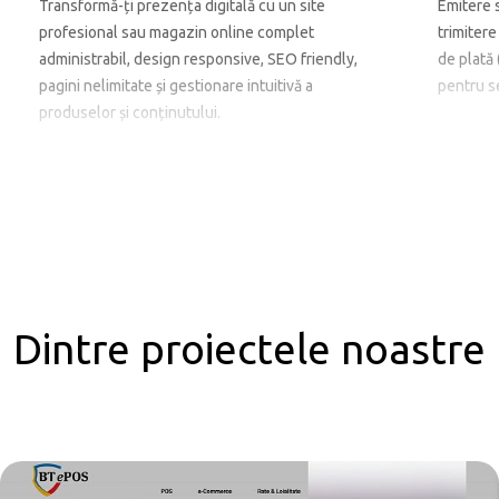
Transformă-ți prezența digitală cu un site
Emitere s
profesional sau magazin online complet
trimitere
administrabil, design responsive, SEO friendly,
de plată 
pagini nelimitate și gestionare intuitivă a
pentru s
produselor și conținutului.
Dintre proiectele noastre