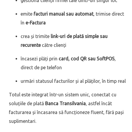
gestiona clienții firmei tale dintr-un singur loc
emite
facturi manual sau automat
, trimise direct
în
e-Factura
crea și trimite
link-uri de plată simple sau
recurente
către clienți
încasezi plăți prin
card, cod QR sau SoftPOS
,
direct de pe telefon
urmări statusul facturilor și al plăților, în timp real
Totul este integrat într-un sistem unic, conectat cu
soluțiile de plată
Banca Transilvania
, astfel încât
facturarea și încasarea să funcționeze fluent, fără pași
suplimentari.