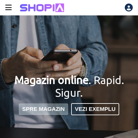
Magazin online
Link la plată
. Plăți
recurente.
SPRE MAGAZIN
VEZI EXEMPLU
DETALII
SOLICITĂ