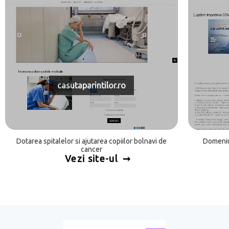
casutaparintilor.ro
Dotarea spitalelor si ajutarea copiilor bolnavi de
Domeniu 
cancer
Vezi site-ul